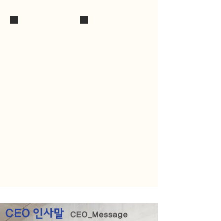
여주 우리미파크
기배마루
CEO 인사말
CEO_Message