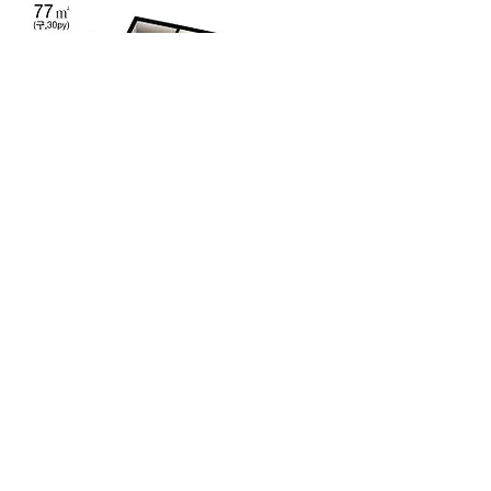
== ​분양 완료 ==