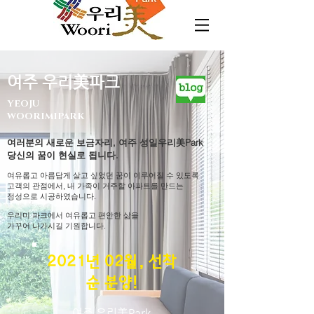
​여주 우리美파크
YEOJU
WOORIMIPARK
여러분의 새로운 보금자리, 여주 성일우리美Park
당신의 꿈이 현실로 됩니다​.
여유롭고 아름답게 살고 싶었던 꿈이 이루어질 수 있도록
고객의 관점에서, 내 가족이 거주할 아파트를 만드는
정성으로 시공하였습니다.
​우리미 파크에서 여유롭고 편안한 삶을
가꾸어 나가시길 기원합니다.
2021년 02월, 선착
순 분양!
여주 우리美Park