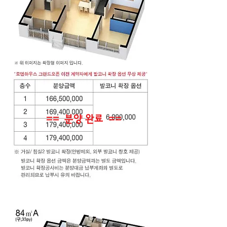
== ​분양 완료 ==